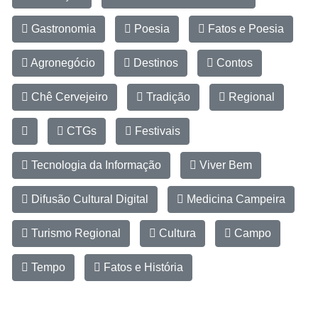
Gastronomia
Poesia
Fatos e Poesia
Agronegócio
Destinos
Contos
Chê Cervejeiro
Tradição
Regional
CTGs
Festivais
Tecnologia da Informação
Viver Bem
Difusão Cultural Digital
Medicina Campeira
Turismo Regional
Cultura
Campo
Tempo
Fatos e História