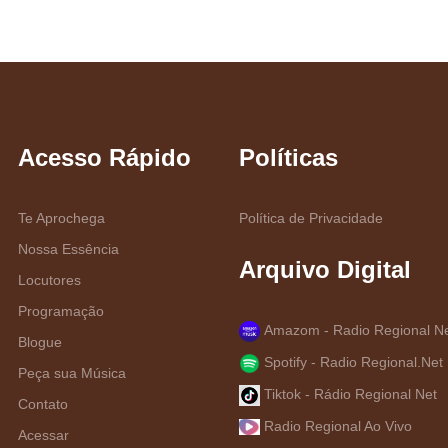
Acesso Rápido
Políticas
Te Aprochega
Política de Privacidade
Nossa Essência
Arquivo Digital
Locutores
Programação
Amazom - Radio Regional N
Blogue
Spotify - Radio Regional.Net
Peça sua Música
Tiktok - Rádio Regional Net
Contato
Radio Regional Ao Vivo
Acessar