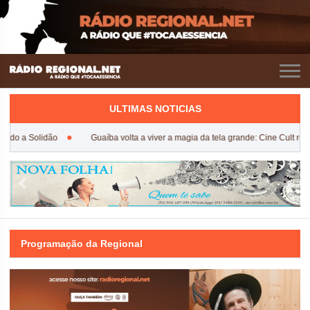
ULTIMAS NOTICIAS
ndo a Solidão
Guaíba volta a viver a magia da tela grande: Cine Cult resg
Previous
Next
Programação da Regional